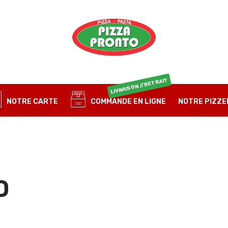
OBLIGATOIRE
MOT DE PASSE
*
E-
LIVRAISON // RETRAIT
MO
SE SOUVENIR DE MOI
NOTRE CARTE
COMMANDE EN LIGNE
NOTRE PIZZE
IDENTIFICATION
Mot de passe perdu ?
O