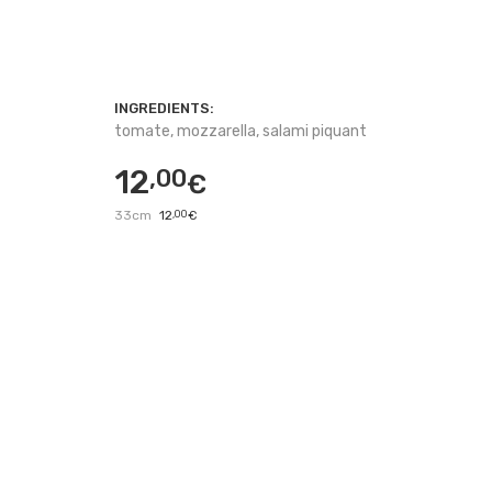
INGREDIENTS:
tomate, mozzarella, salami piquant
12
,00
€
33cm
12
,00
€