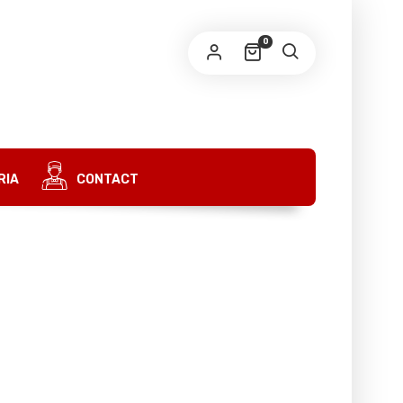
0
OBLIGATOIRE
MAIL
*
OBLIGATOIRE
T DE PASSE
*
RIA
CONTACT
S’ENREGISTRER