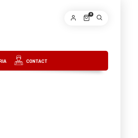
0
OBLIGATOIRE
MAIL
*
OBLIGATOIRE
T DE PASSE
*
RIA
CONTACT
S’ENREGISTRER