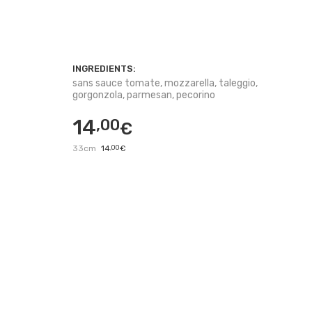
INGREDIENTS:
sans sauce tomate, mozzarella, taleggio,
gorgonzola, parmesan, pecorino
14
,00
€
33cm
14
,00
€